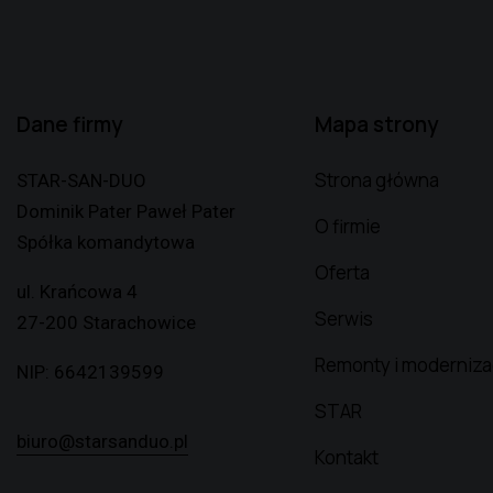
Dane firmy
Mapa strony
Strona główna
STAR-SAN-DUO
Dominik Pater Paweł Pater
O firmie
Spółka komandytowa
Oferta
ul. Krańcowa 4
Serwis
27-200 Starachowice
Remonty i moderniza
NIP: 6642139599
STAR
biuro@starsanduo.pl
Kontakt