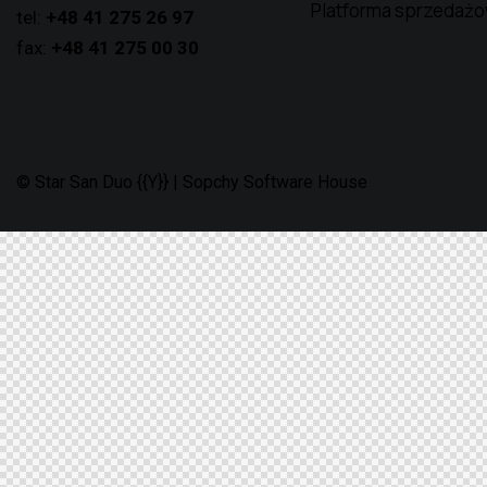
Platforma sprzedaż
tel:
+48 41 275 26 97
fax:
+48 41 275 00 30
© Star San Duo {{Y}} |
Sopchy Software House