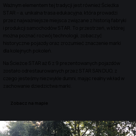
Ważnym elementem tej tradycji jest również Ścieżka
STAR – a, unikalna trasa edukacyjna, która prowadzi
przez najważniejsze miejsca związane z historią fabryki
i produkcji samochodów STAR. To przestrzeń, w której
można poznać rozwój technologii, zobaczyć
historyczne pojazdy oraz zrozumieć znaczenie marki
dla kolejnych pokoleń.
Na Ścieżce STAR aż 6 z 9 prezentowanych pojazdów
zostało odrestaurowanych przez STAR SAN DUO, z
czego jesteśmy niezwykle dumni, mając realny wkład w
zachowanie dziedzictwa marki.
Zobacz na mapie