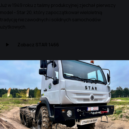
Już w 1949 roku z taśmy produkcyjnej zjechał pierwszy
model - Star 20, który zapoczątkował wieloletnią
tradycję niezawodnych i solidnych samochodów
użytkowych.
Zobacz STAR 1466