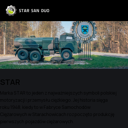
STAR
Marka STAR to jeden z najważniejszych symboli polskiej
motoryzacji i przemysłu ciężkiego. Jej historia sięga
roku 1948, kiedy to w Fabryce Samochodów
Ciężarowych w Starachowicach rozpoczęto produkcję
pierwszych pojazdów ciężarowych.