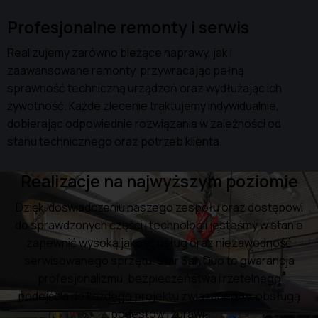
Profesjonalne remonty i serwis
Realizujemy zarówno bieżące naprawy, jak i
zaawansowane remonty, przywracając pełną
sprawność techniczną urządzeń oraz wydłużając ich
żywotność. Każde zlecenie traktujemy indywidualnie,
dobierając odpowiednie rozwiązania w zależności od
stanu technicznego oraz potrzeb klienta.
Realizacje na najwyższym poziomie
Dzięki doświadczeniu naszego zespołu oraz dostępowi
do sprawdzonych części i technologii jesteśmy w stanie
zapewnić wysoką jakość usług oraz niezawodność
serwisowanego sprzętu. Star San Duo to gwarancja
profesjonalizmu, bezpieczeństwa i rzetelnego
podejścia do każdego projektu związanego z obsługą
podestów i żurawi.