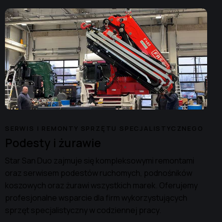
SERWIS I REMONTY SPRZĘTU SPECJALISTYCZNEGO
Podesty i żurawie
Star San Duo zajmuje się kompleksowymi remontami
oraz serwisem podestów ruchomych, podnośników
koszowych oraz żurawi wszystkich marek. Oferujemy
profesjonalne wsparcie dla firm wykorzystujących
sprzęt specjalistyczny w codziennej pracy.