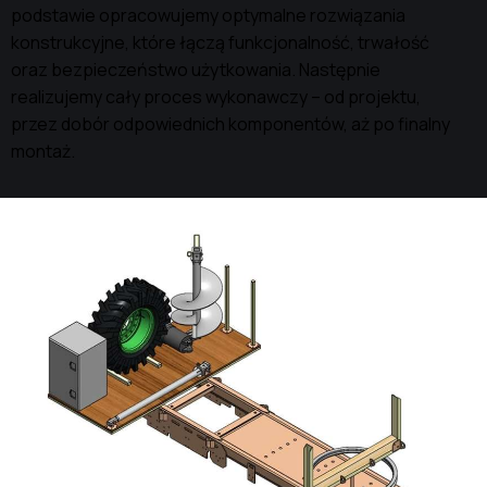
podstawie opracowujemy optymalne rozwiązania
konstrukcyjne, które łączą funkcjonalność, trwałość
oraz bezpieczeństwo użytkowania. Następnie
realizujemy cały proces wykonawczy – od projektu,
przez dobór odpowiednich komponentów, aż po finalny
montaż.