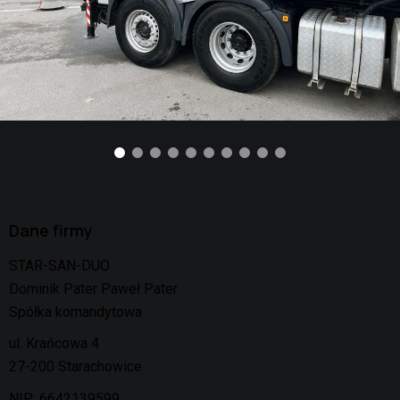
Dane firmy
STAR-SAN-DUO
Dominik Pater Paweł Pater
Spółka komandytowa
ul. Krańcowa 4
27-200 Starachowice
NIP: 6642139599