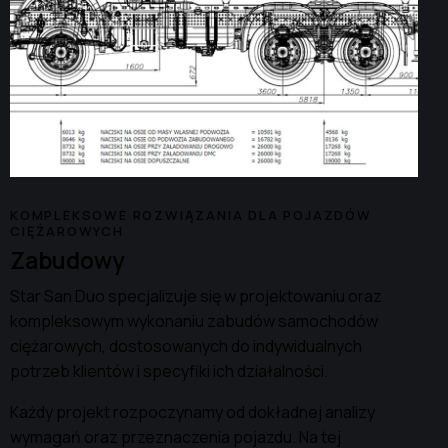
KOMPLEKSOWE ROZWIĄZANIA DLA POJAZDÓW
CIĘŻAROWYCH
Zabudowy
Star San Duo specjalizuje się w projektowaniu oraz
kompleksowym wykonaniu zabudów samochodów
ciężarowych, dostosowanych do indywidualnych
potrzeb klientów i specyfiki ich działalności.
Każdy projekt rozpoczynamy od dokładnej analizy
wymagań oraz przeznaczenia pojazdu. Na tej