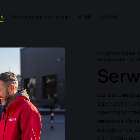
is
Remonty i modernizacje
STAR
Kontakt
KOMPLEKSOWA O
SPECJALISTYC
Serw
Star San Duo dy
zapleczem serwis
nawet najbardzie
serwisowe. Obsł
wszystkich marek
diagnostykę, nap