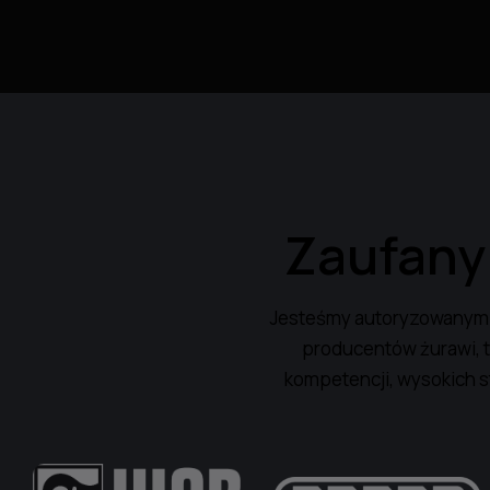
Zaufany
Jesteśmy autoryzowanym 
producentów żurawi, ta
kompetencji, wysokich s