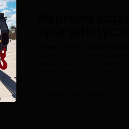
Naprawa sprz
specjalistycz
Oferujemy również pełen zakres usług d
specjalistycznego – naprawiamy wszystki
podnośników koszowych, zapewniając pr
techniczne dla firm z różnych branż.
Naprawa pojazdów specjalistycznych