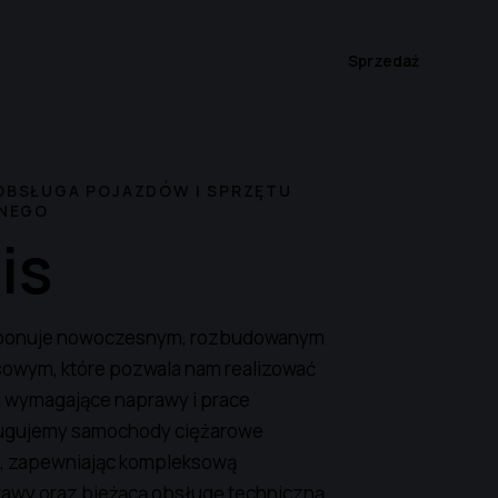
Sprzedaż
BSŁUGA POJAZDÓW I SPRZĘTU
ZNEGO
is
sponuje nowoczesnym, rozbudowanym
owym, które pozwala nam realizować
j wymagające naprawy i prace
ugujemy samochody ciężarowe
, zapewniając kompleksową
rawy oraz bieżącą obsługę techniczną.