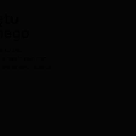
ętu
nego
la sprzętu
e marki żurawi oraz
ofesjonalne wsparcie