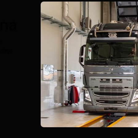
zna
m
żdego