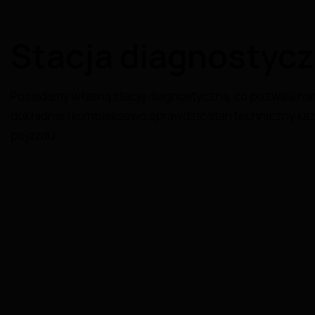
Stacja diagnostyc
Posiadamy własną stację diagnostyczną, co pozwala na
dokładnie i kompleksowo sprawdzić stan techniczny ka
pojazdu.