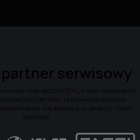
partner
serwisowy
serwisem marek Jelcz oraz DOLL, a także renomowanych
kich jak Fassi, Effer i HIAB. To potwierdzenie naszych
tandardów pracy oraz dostępu do oryginalnych części i
technologii.