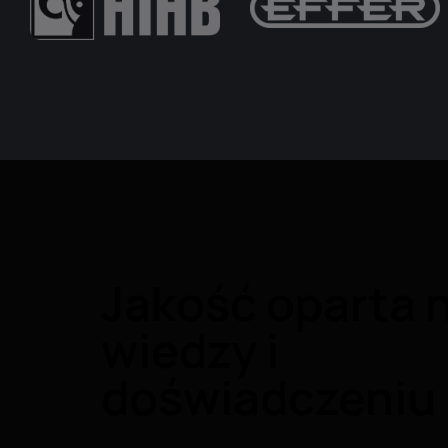
Jakość oparta 
wiedzy i
doświadczeniu